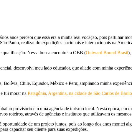
vários anos percebi que essa era a minha real vocação, pois partilha
São Paulo, realizando expedições nacionais e internacionais na Americ
de qualificação. Nessa busca encontrei a OBB (
Outward Bound Brasil
),
iencial, desenvolvi meu lado educador, que aliado com minha experiê
na, Bolívia, Chile, Equador, México e Peru; ampliando minha experiên
 e fui morar na
Patagônia, Argentina, na cidade de São Carlos de Baril
rabalho provisório em uma agência de turismo local. Nesta época, em m
novos roteiros, através de agências e institutos que utilizavam os me
ortunidade de um projeto juntos, pois ao longo dos anos montei algun
ara capacitar seu cliente para suas expedições.