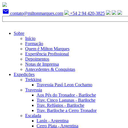
mail
contato@miltonmarques.com
+54 2 94 420-3825
Sobre
Início
Formação
Quem é Milton Marques
Experiência Profissional
Depoimentos
Notas de Imprensa
Antecedentes & Conquistas
Expedições
Trekking
Travessia Pasó Leon Cochamo
Travessia
Aos Pés do Tronador - Bariloche
Trav. Cinco Lagunas - Bariloche
Trav. Refúgios - Bariloche
Trav. Bariloche a Cerro Tronador
Escalada
Lanín - Argentina
Cerro Plata - Argentina